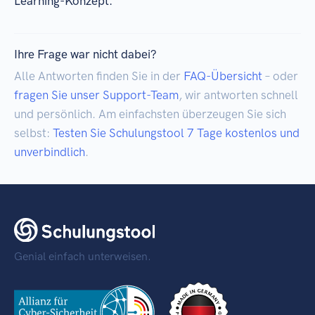
Learning-Konzept.
Ihre Frage war nicht dabei?
Alle Antworten finden Sie in der
FAQ-Übersicht
– oder
fragen Sie unser Support-Team
, wir antworten schnell
und persönlich. Am einfachsten überzeugen Sie sich
selbst:
Testen Sie Schulungstool 7 Tage kostenlos und
unverbindlich
.
Genial einfach unterweisen.