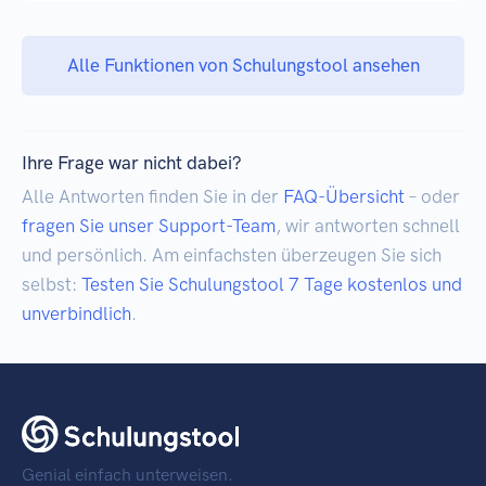
Alle Funktionen von Schulungstool ansehen
Ihre Frage war nicht dabei?
Alle Antworten finden Sie in der
FAQ-Übersicht
– oder
fragen Sie unser Support-Team
, wir antworten schnell
und persönlich. Am einfachsten überzeugen Sie sich
selbst:
Testen Sie Schulungstool 7 Tage kostenlos und
unverbindlich
.
Genial einfach unterweisen.